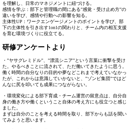
を理解し、日常のマネジメントに紐づける。
感情を学ぶ：部下と管理職の間にある”感覚・受け止め方”の
違いを学び、感情や行動への影響を知る。
主体性UP：ワークエンゲージメントのポイントを学び、部
下の主体性を引き出す1on1の関わりと、チーム内の相互支援
を育む環境づくりに役立てる。
研修アンケートより
・”ヤサグレミドル”、”漂流シニア”という言葉に衝撃を受け
た。やるべきことに流されて、ただ働いてきたように思う。
働く時間の自分なりの目的や夢などこれまで考えていなかっ
たが、これからは意識していかないと、”ゾンビ集団”ではど
んなに尻を叩いても成果につながらない。
・環境変化による部下育成・チーム運営の留意点は、自分自
身の働き方や働くということ自体の考え方にも役立つと感じ
ました。
まずは自分のことを考える時間を取り、部下からも話を聞い
てみようと思います。